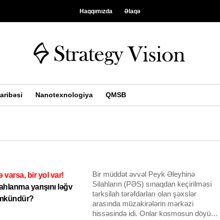
Haqqımızda
Əlaqə
aribəsi
Nanotexnologiya
QMSB
Bir müddət əvvəl Peyk Əleyhinə
ə varsa, bir yol var!
Silahların (PƏS) sınaqdan keçirilməsi
ahlanma yarışını ləğv
tərksilah tərəfdarları olan şəxslər
mkündür?
arasında müzakirələrin mərkəzi
hissəsində idi. Onlar kosmosun döyüş