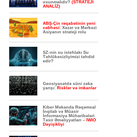
oxunmalıdır?
(STRATEJİ
ANALİZ)
ABŞ-Çin rəqabətinin yeni
cəbhəsi:
Xəzər və Mərkəzi
Asiyanın strateji rolu
SZ-nin su istehlakı Su
Təhlükəsizliyimizi təhdid
edir?
Geosiyasətdə süni zəka
yarışı:
Risklər və imkanlar
Kiber Məkanda Rəqəmsal
İnqilab və Müasir
İnformasiya Müharibələri
Təsir Əməliyyatları –
IWIO
Dəyişikliyi