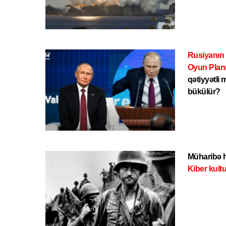
Rusiyanın
Oyun Plan
qətiyyətli
bükülür?
Müharibə h
Kiber kult