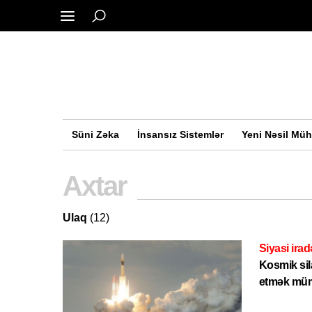
Süni Zəka
İnsansız Sistemlər
Yeni Nəsil Müh
Axtar
Ulaq
(12)
Siyasi irad
Kosmik sil
etmək mü