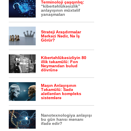
Terminoloji çaşqınlıq:
“kibertəhlükəsizlik”
anlayışının müxtəlif
yanaşmaları
Strateji Araşdırmalar
Mərkəzi Nədir, Nə İş
Görür?
Kibertəhlükəsizliyin 80
illik təkamülü: Fon
Neymandan bulud
dövrünə
Maşın Anlayışının
Təkamülü: Sadə
alətlərdən kompleks
sistemlərə
Nanotexnologiya anlayışı
bu gün hansı mənanı
ifadə edir?