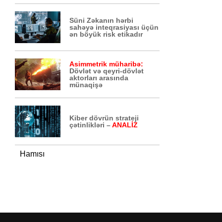
Süni Zəkanın hərbi
sahəyə inteqrasiyası üçün
ən böyük risk etikadır
Asimmetrik müharibə:
Dövlət və qeyri-dövlət
aktorları arasında
münaqişə
Kiber dövrün strateji
çətinlikləri –
ANALİZ
Hamısı