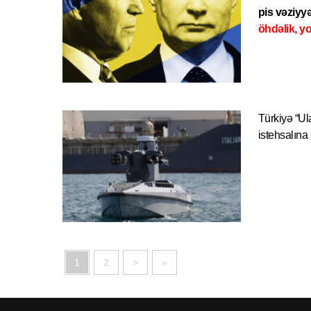
pis vəziyy
öhdəlik, y
Türkiyə “Ula
istehsalına
1
2
>
»