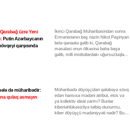
meydanına çevrilməsi və bəşəriyyət
üçün yararsız hala salınmasından
narahatlıqlarını ifadə ediblər.
İkinci Qarabağ Müharibəsindən sonra
 Qarabağ üzrə Yeni
Ermənistanın baş naziri Nikol Paşinyan
ı:
Putin Azərbaycanın
belə qənaətə gəlib ki, Qarabağ
 mövqeyi qarşısında
məsələsi onun ölkəsinə baha başa
gəlib, milli institutlardakı uğursuzluqları
ifşa edib və iqtisadiyyatı çökdürüb.
Nəticədə, iqtisadiyyatı bərpa etmək və
daha yaxşı imakanlar axtaran
ermənilərin artan köçünü dayandırmaq
üçün dramatik bir cəhd edildi, Paşinyan
Qarabağın separatizm iddiaları
Müharibədə döyüşçüləri qələbəyə sövq
ələ də müharibədir:
hesabına dövlət maraqlarını
edən hansısa mədəni atribut, etos və
una qulaq asmayın
vurğulamağa yönəldi. Lakin o, ölkəsinin
ya kollektiv ideal varmı? Bunlar
istər qondarma qurum, istərsə də
kibertəhlükəsizliyə tətbiq olunurmu,
Ermənistanla “birləşməsi” ilə bağlı
kiber döyüşçü mədəniyyəti nədir? Bu
barışmaz mövqeyinin “qeyri-real
cür suallar kibermüharibənin əsasını
arzular” olduğunu yaxın gələcəkdə
təşkil edir və bu, dövlət əsaslı haker
beynəlxalq diplomatik ictimaiyyət və