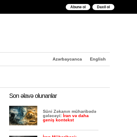
Abunə ol
Daxil ol
Azərbaycanca
English
Son əlavə olunanlar
Süni Zəkanın müharibədə
gələcəyi:
İran və daha
geniş kontekst