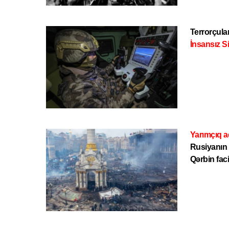
Terrorçula
İnsansız S
Yarımçıq a
Rusiyanın
Qərbin faci