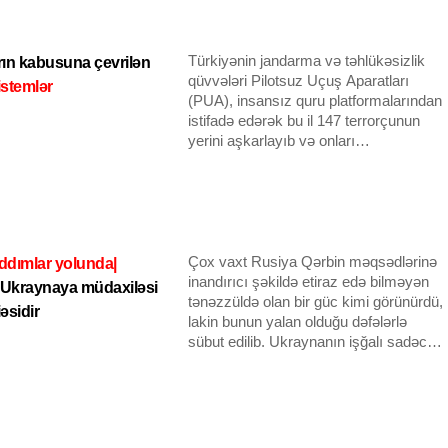
üçün bəzi kollektiv etosun olduğunu
heç bir beynəlxalq məhkəmə tərəfindən
göstərir.
heç vaxt qəbul olunmayacağını
göstərdi.
Türkiyənin jandarma və təhlükəsizlik
rın kabusuna çevrilən
qüvvələri Pilotsuz Uçuş Aparatları
istemlər
(PUA), insansız quru platformalarından
istifadə edərək bu il 147 terrorçunun
yerini aşkarlayıb və onları
zərərsizləşdirib.
Çox vaxt Rusiya Qərbin məqsədlərinə
ddımlar yolunda|
inandırıcı şəkildə etiraz edə bilməyən
 Ukraynaya müdaxiləsi
tənəzzüldə olan bir güc kimi görünürdü,
əsidir
lakin bunun yalan olduğu dəfələrlə
sübut edilib. Ukraynanın işğalı sadəcə
olaraq son nümunədir.