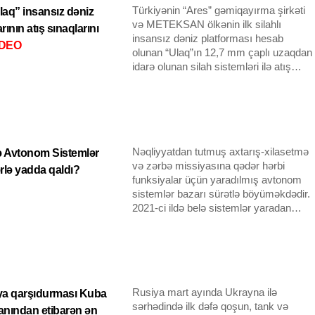
Türkiyənin “Ares” gəmiqayırma şirkəti
laq” insansız dəniz
və METEKSAN ölkənin ilk silahlı
rının atış sınaqlarını
insansız dəniz platforması hesab
İDEO
olunan “Ulaq”ın 12,7 mm çaplı uzaqdan
idarə olunan silah sistemləri ilə atış
sınaqlarını keçirib.
Nəqliyyatdan tutmuş axtarış-xilasetmə
də Avtonom Sistemlər
və zərbə missiyasına qədər hərbi
ərlə yadda qaldı?
funksiyalar üçün yaradılmış avtonom
sistemlər bazarı sürətlə böyüməkdədir.
2021-ci ildə belə sistemlər yaradan
dövlətlər siyahısına yeniləri qoşuldu.
İraq və Əfqanıstanda ABŞ və Britaniya
kimi dövlətlər bir neçə avtonom sistemi
sınaqdan keçirsə də, yeni çıxan və ya
artıq prototip mərhələsində olan bu
hərbi sistemlər daha təcrübəli, məntiqli
Rusiya mart ayında Ukrayna ilə
a qarşıdurması Kuba
və daha avtonomdur.
sərhədində ilk dəfə qoşun, tank və
anından etibarən ən