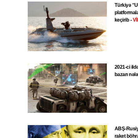
Türkiyə “U
platformala
keçirib -
V
2021-ci il
bazarı nəl
ABŞ-Rusiy
raket böhr