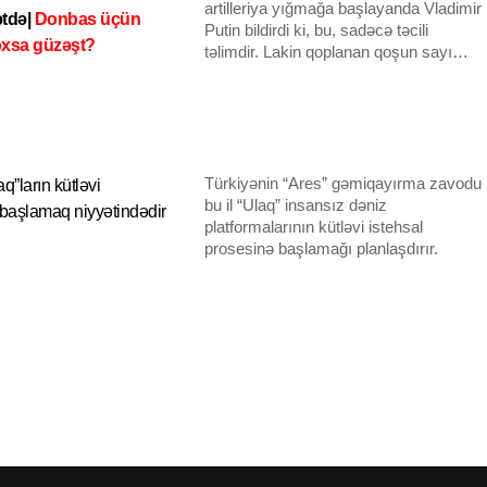
artilleriya yığmağa başlayanda Vladimir
ətdə|
Donbas üçün
Putin bildirdi ki, bu, sadəcə təcili
oxsa güzəşt?
təlimdir. Lakin qoplanan qoşun sayı
175,000-ə çatan zaman ABŞ
müttəfiqlərinə xəbərdarlıq etdi ki,
Rusiya lideri bu dəfə real olaraq yeni
işğal planlaşdırır və Moskva getdikcə
döyüşkən əhval-ruhiyyəyə qapılır.
Türkiyənin “Ares” gəmiqayırma zavodu
q”ların kütləvi
bu il “Ulaq” insansız dəniz
 başlamaq niyyətindədir
platformalarının kütləvi istehsal
prosesinə başlamağı planlaşdırır.