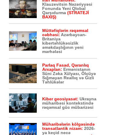
İran Müharibəsi:
Klauzevitsin Nəzəriyyəsi
Fonunda Yeni Qlobal
Qarşıdurma
(STRATEJİ
BAXIŞ)
Müttəfiqlərin rəqəmsal
cəbhəsi:
Azərbaycan-
Britaniya
kibertəhlükəsizlik
əməkdaşlığının yeni
mərhələsi
Parlaq Fasad, Qaranlıq
Arxaplan:
Ermənistanın
Süni Zəka Xülyası, Ölçüyə
Sığmayan Reallıq və Gizli
Təhlükələr
Kiber geosiyasət:
Ukrayna
müharibəsi kontekstində
rəqəmsal güc mübarizəsi
Müharibələrin kölgəsində
transatlantik nizam:
2026-
ya keçid necə