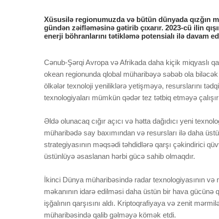
Xüsusilə regionumuzda və bütün dünyada qızğın müna
gündən zəifləməsinə gətirib çıxarır. 2023-cü ilin q
enerji böhranlarını tətikləmə potensialı ilə davam edi
Cənub-Şərqi Avropa və Afrikada daha kiçik miqyaslı qa
okean regionunda qlobal müharibəyə səbəb ola biləcək 
ölkələr texnoloji yeniliklərə yetişməyə, resurslarını təd
texnologiyaları mümkün qədər tez tətbiq etməyə çalışırl
Əldə olunacaq cığır açıcı və hətta dağıdıcı yeni texnolo
müharibədə say baxımından və resursları ilə daha üstün tə
strategiyasının məqsədi təhdidlərə qarşı çəkindirici qü
üstünlüyə əsaslanan hərbi gücə sahib olmaqdır.
İkinci Dünya müharibəsində radar texnologiyasının və 
məkanının idarə edilməsi daha üstün bir hava gücünə qa
işğalının qarşısını aldı. Kriptoqrafiyaya və zenit mərmi
müharibəsində qalib gəlməyə kömək etdi.