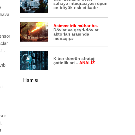
sahəyə inteqrasiyası üçün
ə
ən böyük risk etikadır
/hava
Asimmetrik müharibə:
Dövlət və qeyri-dövlət
aktorları arasında
ensor
münaqişə
aclar
ir.
Kiber dövrün strateji
çətinlikləri –
ANALİZ
yıb.
Hamısı
si
sor
t
t