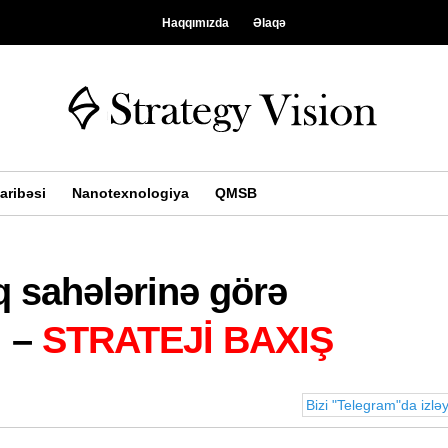
Haqqımızda
Əlaqə
aribəsi
Nanotexnologiya
QMSB
q sahələrinə görə
 –
STRATEJİ BAXIŞ
Bizi "Telegram"da izlə