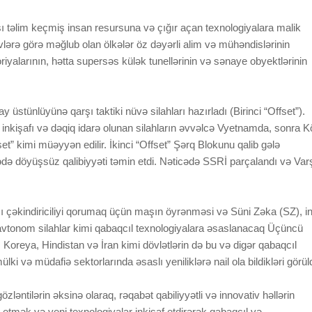
ı təlim keçmiş insan resursuna və çığır açan texnologiyalara malik
lərə görə məğlub olan ölkələr öz dəyərli alim və mühəndislərinin
riyalarının, hətta supersəs külək tunellərinin və sənaye obyektlərinin
stünlüyünə qarşı taktiki nüvə silahları hazırladı (Birinci “Offset”).
nkişafı və dəqiq idarə olunan silahların əvvəlcə Vyetnamda, sonra K
t” kimi müəyyən edilir. İkinci “Offset” Şərq Blokunu qalib gələ
də döyüşsüz qalibiyyəti təmin etdi. Nəticədə SSRİ parçalandı və Va
rşı çəkindiriciliyi qorumaq üçün maşın öyrənməsi və Süni Zəka (SZ), i
vtonom silahlar kimi qabaqcıl texnologiyalara əsaslanacaq Üçüncü
yə, Koreya, Hindistan və İran kimi dövlətlərin də bu və digər qabaqcıl
mülki və müdafiə sektorlarında əsaslı yeniliklərə nail ola bildikləri görül
zləntilərin əksinə olaraq, rəqabət qabiliyyətli və innovativ həllərin
 etmək və yeni texnologiyalar inkişaf etdirərək qabaqcıl və