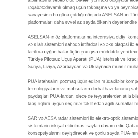
rəqabətədavamlı olmaq üçün təkbaşına və ya beynəlxal
sənayesinin bu günə çatdığı nöqtədə ASELSAN-ın Türkiyə
platformaları daha əvvəl az sayda ölkənin dəyərləndirə b
ASELSAN-ın öz platformalarına inteqrasiya etdiyi kom
və silah sistemləri sahədə istifadəsi və əks əlaqəsi ilə e
təcili və uyğun həllər üçün çox qısa müddətdə yeni texn
Türkiyə Pilotsuz Uçuş Aparatı (PUA) istehsalı və ixracı 
Suriya, Liviya, Azərbaycan və Ukraynada müasir müharib
PUA istehsalını pozmaq üçün edilən müdaxilələr komponent
texnologiyaların və məhsulların dərhal hazırlanaraq 
paydaşları PUA-lardan, eləcə də təyyarələrdən atıla bil
tapşırıqlara uyğun seçimlər təklif edən ağıllı sursatlar ha
SAR və AESA radar sistemləri ilə elektro-optik sistemlə
sistemlərin inkişaf etdirilməsi səyləri davam edir. Qaba
konsepsiyalarını dəyişdirəcək və çoxlu sayda PUA-nın t