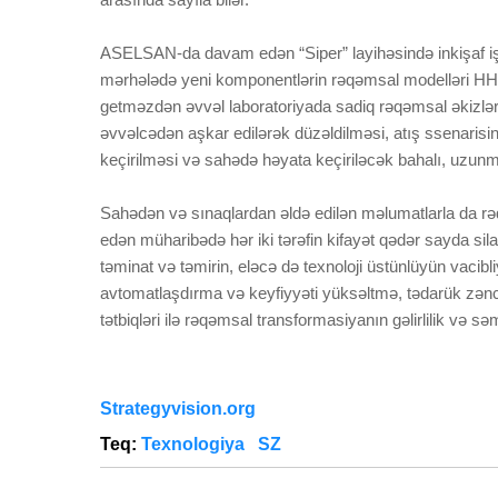
ASELSAN-da davam edən “Siper” layihəsində inkişaf işl
mərhələdə yeni komponentlərin rəqəmsal modelləri HHM
getməzdən əvvəl laboratoriyada sadiq rəqəmsal əkizlər ü
əvvəlcədən aşkar edilərək düzəldilməsi, atış ssenarisin
keçirilməsi və sahədə həyata keçiriləcək bahalı, uzunmü
Sahədən və sınaqlardan əldə edilən məlumatlarla da rəq
edən müharibədə hər iki tərəfin kifayət qədər sayda sil
təminat və təmirin, eləcə də texnoloji üstünlüyün vacibli
avtomatlaşdırma və keyfiyyəti yüksəltmə, tədarük zəncir
tətbiqləri ilə rəqəmsal transformasiyanın gəlirlilik və səm
Strategyvision.org
Teq:
Texnologiya
SZ