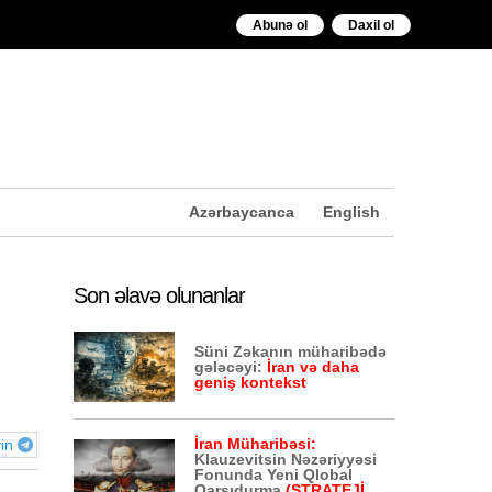
Abunə ol
Daxil ol
Azərbaycanca
English
Son əlavə olunanlar
Süni Zəkanın müharibədə
gələcəyi:
İran və daha
geniş kontekst
İran Müharibəsi:
yin
Klauzevitsin Nəzəriyyəsi
Fonunda Yeni Qlobal
Qarşıdurma
(STRATEJİ