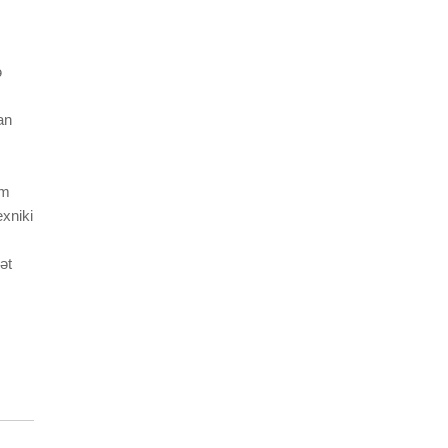
ə
an
am
exniki
ət