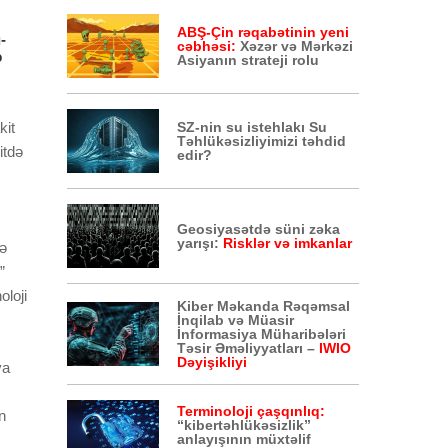
ABŞ-Çin rəqabətinin yeni
-
cəbhəsi:
Xəzər və Mərkəzi
ə
Asiyanın strateji rolu
kit
SZ-nin su istehlakı Su
Təhlükəsizliyimizi təhdid
itdə
edir?
Geosiyasətdə süni zəka
yarışı:
Risklər və imkanlar
lə
”
oloji
Kiber Məkanda Rəqəmsal
İnqilab və Müasir
İnformasiya Müharibələri
Təsir Əməliyyatları –
IWIO
Dəyişikliyi
va
Terminoloji çaşqınlıq:
n
“kibertəhlükəsizlik”
anlayışının müxtəlif