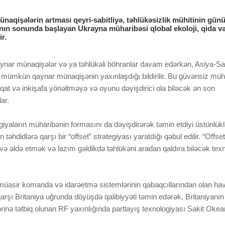
qişələrin artması qeyri-sabitliyə, təhlükəsizlik mühitinin günü
ışının sonunda başlayan Ukrayna müharibəsi qlobal ekoloji, qida v
r.
ynar münaqişələr və ya təhlükəli böhranlar davam edərkən, Asiya-Sa
mümkün qaynar münaqişənin yaxınlaşdığı bildirilir. Bu güvənsiz müh
qiqat və inkişafa yönəltməyə və oyunu dəyişdirici ola biləcək ən son
ar.
giyaların müharibənin formasını da dəyişdirərək təmin etdiyi üstünlük
hdidlərə qarşı bir “offset” strategiyası yaratdığı qəbul edilir. “Offset
vvə əldə etmək və lazım gəldikdə təhlükəni aradan qaldıra biləcək texn
müasir komanda və idarəetmə sistemlərinin qabaqcıllarından olan ha
rşı Britaniya uğrunda döyüşdə qalibiyyəti təmin edərək, Britaniyanın
lərinə tətbiq olunan RF yaxınlığında partlayış texnologiyası Sakit Okea