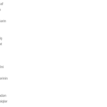
şaf
n
ərin
iş
ət
ini
ərinin
ndən
iqlər