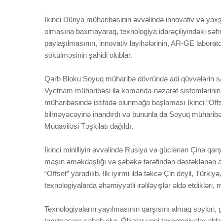
İkinci Dünya müharibəsinin əvvəlində innovativ və yaxş
olmasına baxmayaraq, texnologiya idarəçiliyindəki səhv
paylaşılmasının, innovativ layihələrinin, AR-GE laborato
sökülməsinin şahidi olublar.
Qərb Bloku Soyuq müharibə dövründə adi qüvvələrin say ü
Vyetnam müharibəsi ilə komanda-nəzarət sistemlərinin i
müharibəsində istifadə olunmağa başlaması İkinci “Offse
bilməyəcəyinə inandırdı və bununla da Soyuq müharibə
Müqaviləsi Təşkilatı dağıldı.
İkinci minilliyin əvvəlində Rusiya və güclənən Çinə qa
maşın əməkdaşlığı və şəbəkə tərəfindən dəstəklənən a
“Offset” yaradılıb. İlk iyirmi ildə təkcə Çin deyil, Türki
texnologiyalarda əhəmiyyətli irəliləyişlər əldə etdikləri, 
Texnologiyaların yayılmasının qarşısını almaq səyləri, gö
tapılmasına səbəb olur. Ölkələr yeni texnologiyalar əldə