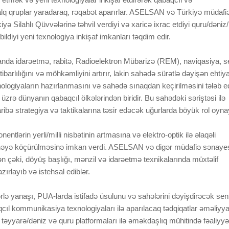
q qruplar yaradaraq, rəqabət aparırlar. ASELSAN və Türkiyə müdafi
 Silahlı Qüvvələrinə təhvil verdiyi və xaricə ixrac etdiyi quru/dəniz
ildiyi yeni texnologiya inkişaf imkanları təqdim edir.
anda idarəetmə, rabitə, Radioelektron Mübarizə (REM), naviqasiya, s
tibarlılığını və möhkəmliyini artırır, lakin sahədə sürətlə dəyişən ehtiy
ologiyaların hazırlanmasını və sahədə sınaqdan keçirilməsini tələb ed
üzrə dünyanın qabaqcıl ölkələrindən biridir. Bu sahədəki səriştəsi ilə
ə strategiya və taktikalarına təsir edəcək uğurlarda böyük rol oyna
lərin yerli/milli nisbətinin artmasına və elektro-optik ilə əlaqəli
sahəyə köçürülməsinə imkan verdi. ASELSAN və digər müdafiə sənaye
ən çəki, döyüş başlığı, mənzil və idarəetmə texnikalarında müxtəlif
zırlayıb və istehsal ediblər.
rlə yanaşı, PUA-larda istifadə üsulunu və sahələrini dəyişdirəcək sen
qcıl kommunikasiya texnologiyaları ilə aparılacaq tədqiqatlar əməliyya
əyyarə/dəniz və quru platformaları ilə əməkdaşlıq mühitində fəaliyyə