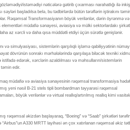
gözləmədiyi/istəmədiyi nəticələrə gətirib çıxarması narahatlığı ilə inki
səyləri başladılsa belə, bu tədbirlərdə bütün tərəflərin iştirakını təmi
r. Rəqəmsal Transformasiyanın böyük verilənlər, dərin öyrənmə və
lementləri müdafiə sənayesi, aviasiya və mülki sektorlardakı şirkətl
daha az xərcli və daha qısa müddətli etdiyi üçün sürətlə genişlənir.
ı və simulyasiyası, sistemlərin qarşılıqlı işləmə qabiliyyətinin nümay
 həyat dövrünün sonrakı mərhələlərində qarşılaşa biləcək texniki xidm
də istifadə edərək, xərclərin azaldılması və məhsulların/sistemlərin
təmin edir.
çurmaq müdafiə və aviasiya sənayesinin rəqəmsal transformasiya hədəf
mış yeni nəsil B-21 stels tipli bombardman təyyarəsi rəqəmsal
rı, böyük verilənlər və virtual reallıq/artırılmış reallıq kimi vasitəl
mış rəqəmsal əkizdən başlayaraq, “Boeing” və “Saab” şirkətləri tərəfi
ə “Airbus”un A330 MRTT layihəsi ən çox xatırlanan rəqəmsal əkiz tətb