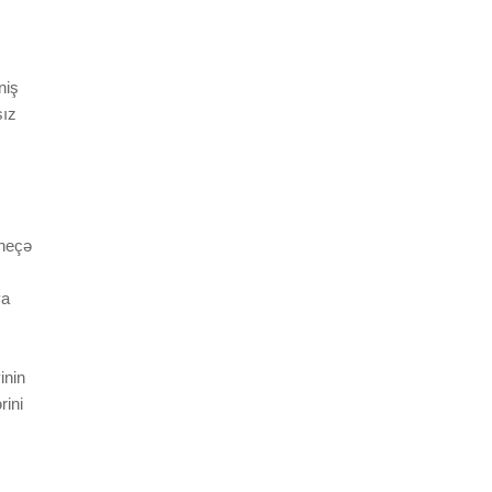
niş
sız
 neçə
ya
inin
rini