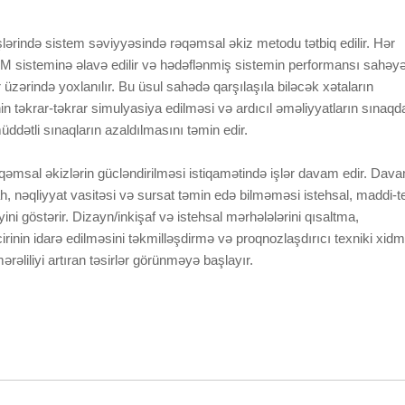
ərində sistem səviyyəsində rəqəmsal əkiz metodu tətbiq edilir. Hər
 sisteminə əlavə edilir və hədəflənmiş sistemin performansı sahəy
zərində yoxlanılır. Bu üsul sahədə qarşılaşıla biləcək xətaların
in təkrar-təkrar simulyasiya edilməsi və ardıcıl əməliyyatların sınaqd
ddətli sınaqların azaldılmasını təmin edir.
əmsal əkizlərin gücləndirilməsi istiqamətində işlər davam edir. Dav
ah, nəqliyyat vasitəsi və sursat təmin edə bilməməsi istehsal, maddi-t
yini göstərir. Dizayn/inkişaf və istehsal mərhələlərini qısaltma,
inin idarə edilməsini təkmilləşdirmə və proqnozlaşdırıcı texniki xidm
ərəliliyi artıran təsirlər görünməyə başlayır.