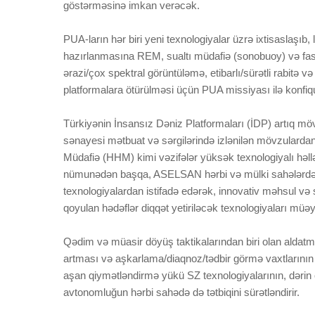
göstərməsinə imkan verəcək.
PUA-ların hər biri yeni texnologiyalar üzrə ixtisaslaşıb, 
hazırlanmasına REM, sualtı müdafiə (sonobuoy) və fasil
ərazi/çox spektral görüntüləmə, etibarlı/sürətli rabitə
platformalara ötürülməsi üçün PUA missiyası ilə konfiqu
Türkiyənin İnsansız Dəniz Platformaları (İDP) artıq möv
sənayesi mətbuat və sərgilərində izlənilən mövzulardan
Müdafiə (HHM) kimi vəzifələr yüksək texnologiyalı həllə
nümunədən başqa, ASELSAN hərbi və mülki sahələrdə sa
texnologiyalardan istifadə edərək, innovativ məhsul və
qoyulan hədəflər diqqət yetiriləcək texnologiyaları müəy
Qədim və müasir döyüş taktikalarından biri olan aldatma,
artması və aşkarlama/diaqnoz/tədbir görmə vaxtlarının
aşan qiymətləndirmə yükü SZ texnologiyalarının, dəri
avtonomluğun hərbi sahədə də tətbiqini sürətləndirir.