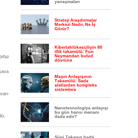
yanaşmaları
Strateji Araşdırmalar
Mərkəzi Nədir, Nə İş
Görür?
Kibertəhlükəsizliyin 80
illik təkamülü: Fon
Neymandan bulud
örfəz
dövrünə
rşava
Maşın Anlayışının
Təkamülü: Sadə
alətlərdən kompleks
sistemlərə
nsan-
Nanotexnologiya anlayışı
bu gün hansı mənanı
dü.
ifadə edir?
Süni Zəkanın hərbi