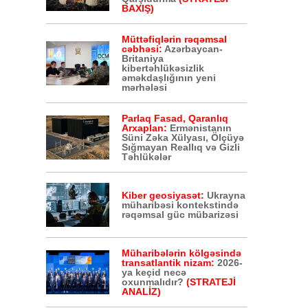
BAXIŞ)
Müttəfiqlərin rəqəmsal
cəbhəsi:
Azərbaycan-
Britaniya
kibertəhlükəsizlik
əməkdaşlığının yeni
mərhələsi
Parlaq Fasad, Qaranlıq
Arxaplan:
Ermənistanın
Süni Zəka Xülyası, Ölçüyə
Sığmayan Reallıq və Gizli
Təhlükələr
Kiber geosiyasət:
Ukrayna
müharibəsi kontekstində
rəqəmsal güc mübarizəsi
Müharibələrin kölgəsində
transatlantik nizam:
2026-
ya keçid necə
oxunmalıdır?
(STRATEJİ
ANALİZ)