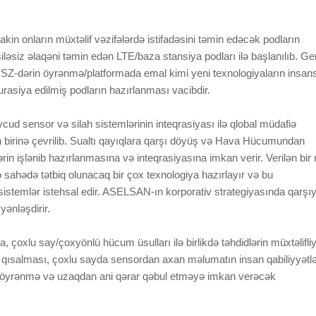
lakin onların müxtəlif vəzifələrdə istifadəsini təmin edəcək podların
əsiz əlaqəni təmin edən LTE/baza stansiya podları ilə başlanılıb. Ge
 və SZ-dərin öyrənmə/platformada emal kimi yeni texnologiyaların insan
rasiya edilmiş podların hazırlanması vacibdir.
cud sensor və silah sistemlərinin inteqrasiyası ilə qlobal müdafiə
 birinə çevrilib. Sualtı qayıqlara qarşı döyüş və Hava Hücumundan
rin işlənib hazırlanmasına və inteqrasiyasına imkan verir. Verilən bir
hədə tətbiq olunacaq bir çox texnologiya hazırlayır və bu
 sistemlər istehsal edir. ASELSAN-ın korporativ strategiyasında qarşı
yənləşdirir.
 çoxlu say/çoxyönlü hücum üsulları ilə birlikdə təhdidlərin müxtəlifliy
 qısalması, çoxlu sayda sensordan axan məlumatın insan qabiliyyətlə
n öyrənmə və uzaqdan ani qərar qəbul etməyə imkan verəcək