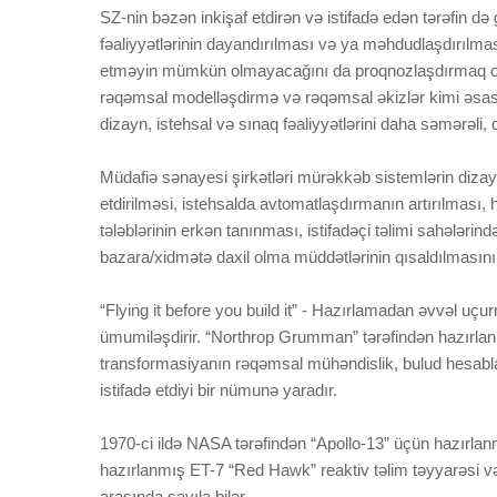
SZ-nin bəzən inkişaf etdirən və istifadə edən tərəfin də 
fəaliyyətlərinin dayandırılması və ya məhdudlaşdırılması 
etməyin mümkün olmayacağını da proqnozlaşdırmaq ola
rəqəmsal modelləşdirmə və rəqəmsal əkizlər kimi əsas e
dizayn, istehsal və sınaq fəaliyyətlərini daha səmərəli, 
Müdafiə sənayesi şirkətləri mürəkkəb sistemlərin dizayn
etdirilməsi, istehsalda avtomatlaşdırmanın artırılması,
tələblərinin erkən tanınması, istifadəçi təlimi sahələrin
bazara/xidmətə daxil olma müddətlərinin qısaldılmasını 
“Flying it before you build it” - Hazırlamadan əvvəl u
ümumiləşdirir. “Northrop Grumman” tərəfindən hazırlan
transformasiyanın rəqəmsal mühəndislik, bulud hesablamala
istifadə etdiyi bir nümunə yaradır.
1970-ci ildə NASA tərəfindən “Apollo-13” üçün hazırlan
hazırlanmış ET-7 “Red Hawk” reaktiv təlim təyyarəsi v
arasında sayıla bilər.