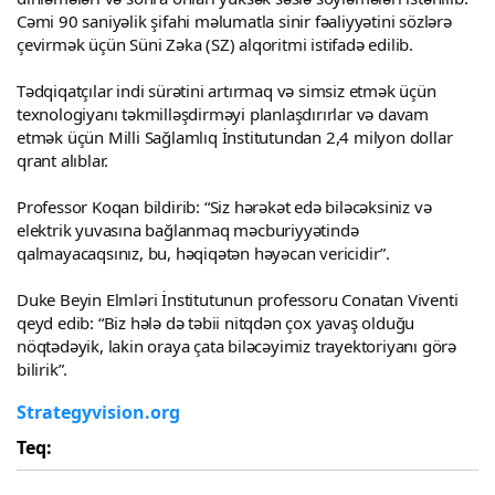
Cəmi 90 saniyəlik şifahi məlumatla sinir fəaliyyətini sözlərə
çevirmək üçün Süni Zəka (SZ) alqoritmi istifadə edilib.
Tədqiqatçılar indi sürətini artırmaq və simsiz etmək üçün
texnologiyanı təkmilləşdirməyi planlaşdırırlar və davam
etmək üçün Milli Sağlamlıq İnstitutundan 2,4 milyon dollar
qrant alıblar.
Professor Koqan bildirib: “Siz hərəkət edə biləcəksiniz və
elektrik yuvasına bağlanmaq məcburiyyətində
qalmayacaqsınız, bu, həqiqətən həyəcan vericidir”.
Duke Beyin Elmləri İnstitutunun professoru Conatan Viventi
qeyd edib: “Biz hələ də təbii nitqdən çox yavaş olduğu
nöqtədəyik, lakin oraya çata biləcəyimiz trayektoriyanı görə
bilirik”.
Strategyvision.org
Teq: