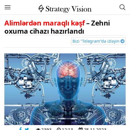
Alimlərdən maraqlı kəşf
– Zehni
oxuma cihazı hazırlandı
Bizi "Telegram"da izləyin
2393
12:13
28 11 2023