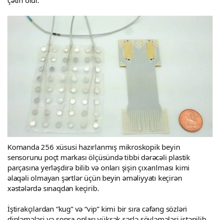
çətin olur.
Komanda 256 xüsusi hazırlanmış mikroskopik beyin
sensorunu poçt markası ölçüsündə tibbi dərəcəli plastik
parçasına yerləşdirə bilib və onları şişin çıxarılması kimi
əlaqəli olmayan şərtlər üçün beyin əməliyyatı keçirən
xəstələrdə sınaqdan keçirib.
İştirakçılardan “kug” və “vip” kimi bir sıra cəfəng sözləri
dinləmələri və sonra onları yüksək səslə söyləmələri istənilib.