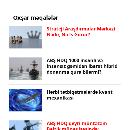
Oxşar məqalələr
Strateji Araşdırmalar Mərkəzi
Nədir, Nə İş Görür?
ABŞ HDQ 1000 insanlı və
insansız gəmidən ibarət hibrid
donanma qura bilərmi?
Hərbi tətbiqetmələrdə kvant
mexanikası
ABŞ HDQ qeyri-müntəzəm
Baltik münaqişəsində: