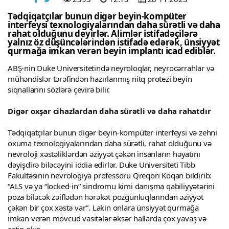
Tədqiqatçılar bunun digər beyin-kompüter
interfeysi texnologiyalarından daha sürətli və daha
rahat olduğunu deyirlər. Alimlər istifadəçilərə
yalnız öz düşüncələrindən istifadə edərək, ünsiyyət
qurmağa imkan verən beyin implantı icad ediblər.
ABŞ-nin Duke Universitetində neyroloqlar, neyrocərrahlar və
mühəndislər tərəfindən hazırlanmış nitq protezi beyin
siqnallarını sözlərə çevirə bilir.
Digər oxşar cihazlardan daha sürətli və daha rahatdır
Tədqiqatçılar bunun digər beyin-kompüter interfeysi və zehni
oxuma texnologiyalarından daha sürətli, rahat olduğunu və
nevroloji xəstəliklərdən əziyyət çəkən insanların həyatını
dəyişdirə biləcəyini iddia edirlər. Duke Universiteti Tibb
Fakültəsinin nevrologiya professoru Qreqori Koqan bildirib:
“ALS və ya “locked-in” sindromu kimi danışma qabiliyyətərini
poza biləcək zəiflədən hərəkət pozğunluqlarından əziyyət
çəkən bir çox xəstə var”. Lakin onlara ünsiyyət qurmağa
imkan verən mövcud vasitələr əksər hallarda çox yavaş və