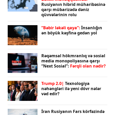
Rusiyanın hibrid müharibəsinə
qarşı mübarizədə dəniz
qüvvələrinin rolu
“Bəbir ləkəli qaya”:
İnsanlığın
ən böyük kəşfinə gedən yol
Rəqəmsal hökmranlıq və sosial
media monopoliyasına qarşı
“Next Sosial”:
Fərqli olan nədir?
Trump 2.0|
Texnologiya
nəhəngləri ilə yeni dövr nələr
vəd edir?
İran Rusiyanın Fars körfəzində