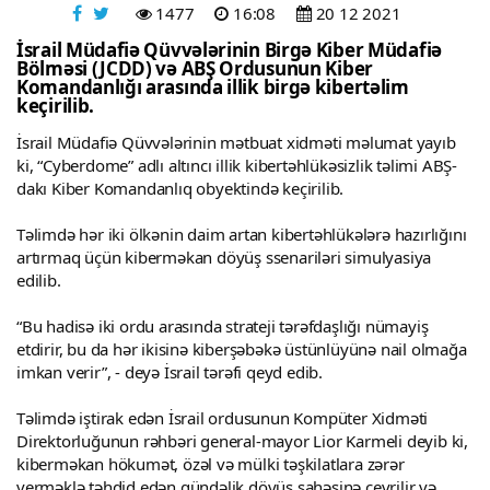
1477
16:08
20 12 2021
İsrail Müdafiə Qüvvələrinin Birgə Kiber Müdafiə
Bölməsi (JCDD) və ABŞ Ordusunun Kiber
Komandanlığı arasında illik birgə kibertəlim
keçirilib.
İsrail Müdafiə Qüvvələrinin mətbuat xidməti məlumat yayıb
ki, “Cyberdome” adlı altıncı illik kibertəhlükəsizlik təlimi ABŞ-
dakı Kiber Komandanlıq obyektində keçirilib.
Təlimdə hər iki ölkənin daim artan kibertəhlükələrə hazırlığını
artırmaq üçün kiberməkan döyüş ssenariləri simulyasiya
edilib.
“Bu hadisə iki ordu arasında strateji tərəfdaşlığı nümayiş
etdirir, bu da hər ikisinə kiberşəbəkə üstünlüyünə nail olmağa
imkan verir”, - deyə İsrail tərəfi qeyd edib.
Təlimdə iştirak edən İsrail ordusunun Kompüter Xidməti
Direktorluğunun rəhbəri general-mayor Lior Karmeli deyib ki,
kiberməkan hökumət, özəl və mülki təşkilatlara zərər
verməklə təhdid edən gündəlik döyüş sahəsinə çevrilir və