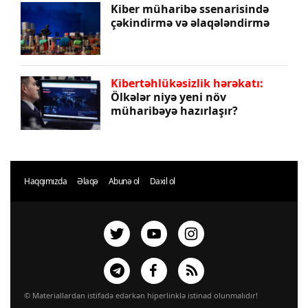
Kiber müharibə ssenarisində
çəkindirmə və əlaqələndirmə
Kibertəhlükəsizlik hərəkatı:
Ölkələr niyə yeni növ
müharibəyə hazırlaşır?
Haqqımızda
Əlaqə
Abunə ol
Daxil ol
© Materiallardan istifadə edərkən hiperlinklə istinad olunmalıdır!