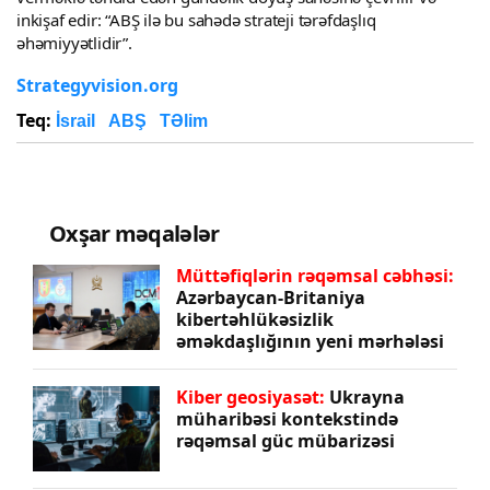
inkişaf edir: “ABŞ ilə bu sahədə strateji tərəfdaşlıq
əhəmiyyətlidir”.
Strategyvision.org
Teq:
İsrail
ABŞ
TƏlim
Oxşar məqalələr
Müttəfiqlərin rəqəmsal cəbhəsi:
Azərbaycan-Britaniya
kibertəhlükəsizlik
əməkdaşlığının yeni mərhələsi
Kiber geosiyasət:
Ukrayna
müharibəsi kontekstində
rəqəmsal güc mübarizəsi