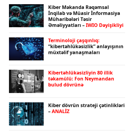
Kiber Məkanda Rəqəmsal
İnqilab və Müasir İnformasiya
Müharibələri Təsir
Əməliyyatları –
IWIO Dəyişikliyi
Terminoloji çaşqınlıq:
“kibertəhlükəsizlik” anlayışının
müxtəlif yanaşmaları
Kibertəhlükəsizliyin 80 illik
təkamülü: Fon Neymandan
bulud dövrünə
Kiber dövrün strateji çətinlikləri
–
ANALİZ